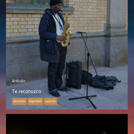
Artículo
Te reconozco
derecho
dignidad
justicia