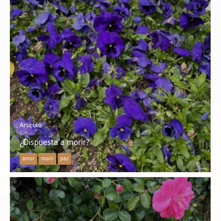
Artículo
¿Dispuesta a morir?
amor
morir
paz