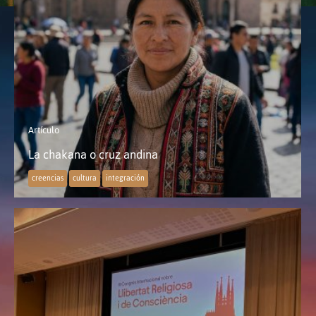
Artículo
La chakana o cruz andina
creencias
cultura
integración