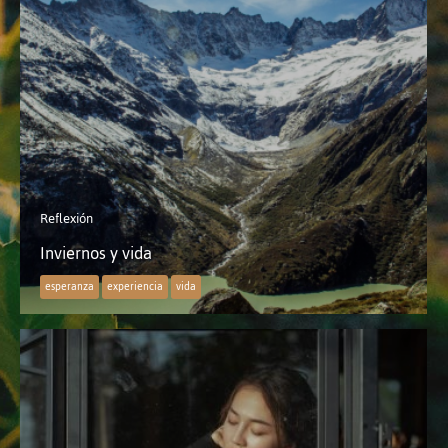
Reflexión
Inviernos y vida
esperanza
experiencia
vida