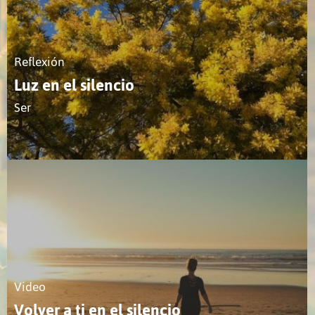
Reflexión
Luz en el silencio
Ser
Video
Volver a ti en el silencio