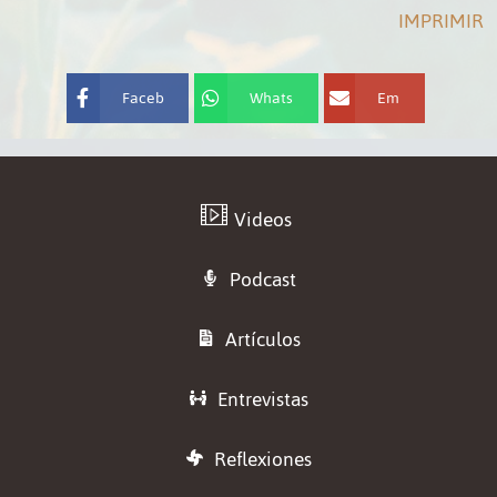
IMPRIMIR
Faceb
Whats
Em
ook
App
ail
Videos
Podcast
Artículos
Entrevistas
Reflexiones