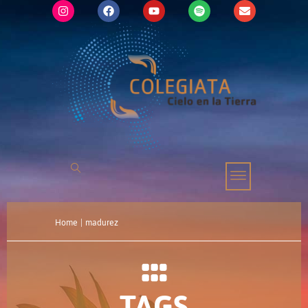
Home
|
madurez
TAGS