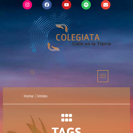
Home
|
limites
TAGS