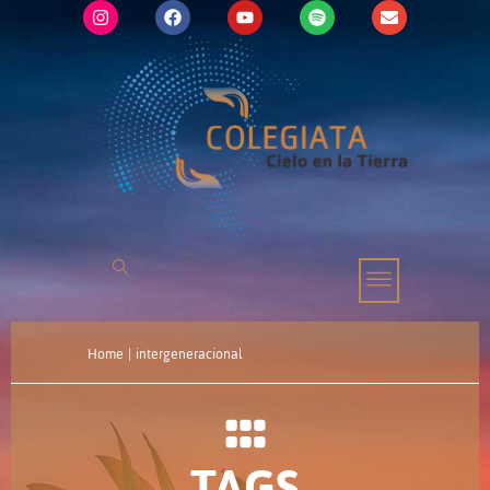
Home
|
intergeneracional
TAGS