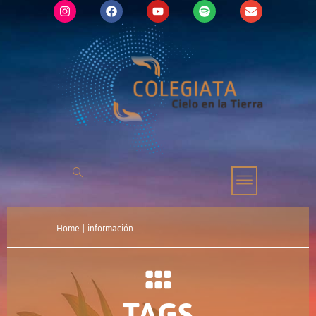
Home
|
información
TAGS