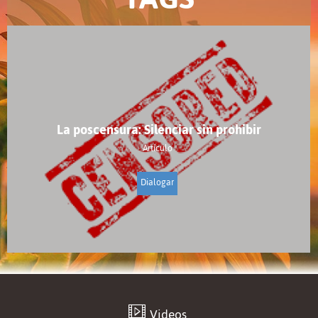
La poscensura: Silenciar sin prohibir
Artículo
Dialogar
Videos