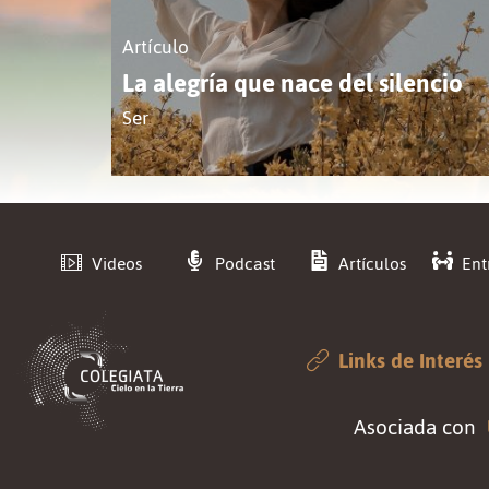
Artículo
La alegría que nace del silencio
Ser
Videos
Podcast
Artículos
Ent
Links de Interés
Asociada con