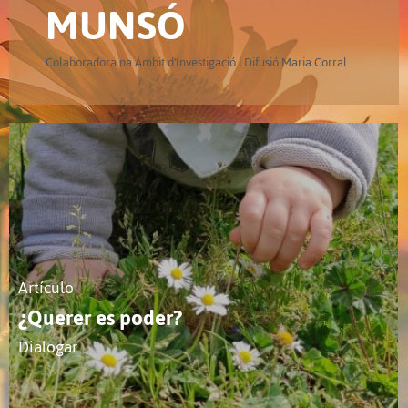
MUNSÓ
Colaboradora na Ámbit d'Investigació i Difusió Maria Corral
Artículo
¿Querer es poder?
Dialogar