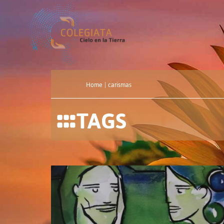
Home
|
carismas
TAGS