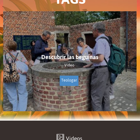
Descubrir las beguinas
Video
Teologar
Videos