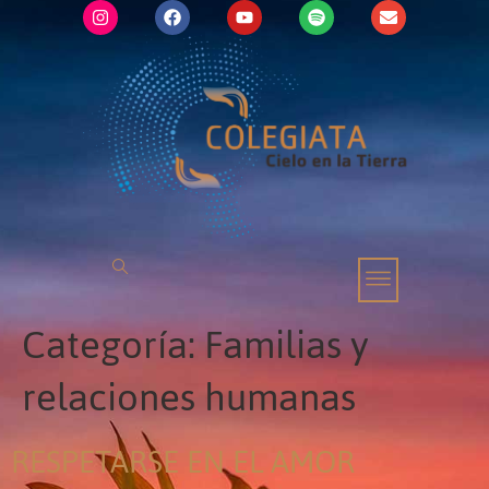
Categoría:
Familias y
relaciones humanas
RESPETARSE EN EL AMOR