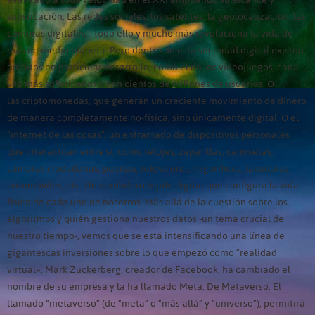
sofisticación. Las redes sociales, los satélites, la geolocalización, las
compras digitales… todo ello y mucho más revoluciona la vida de
más de medio planeta. Pero dentro de esta sociedad digital existen
ámbitos en particular desarrollo, como el de los videojuegos, cada
vez más sofisticados y con cientos de millones de usuarios. O
las criptomonedas, que generan un creciente movimiento de dinero
de manera completamente no-física, sino únicamente digital. O el
“internet de las cosas”, un entramado de dispositivos personales
que interactúan entre sí, como relojes, zapatillas, camisetas,
cámaras ciudadanas, puertas, televisores, frigoríficos, lavadoras,
automóviles, etc. Un verdadero tejido digital que configura la vida
física de cada uno de nosotros. Más allá de la cuestión sobre los
algoritmos y quién gestiona nuestros datos -un tema crucial de
nuestro tiempo-, vemos que se está intensificando una línea de
gigantescas inversiones sobre lo que empezó como “realidad
virtual». Mark Zuckerberg, creador de Facebook, ha cambiado el
nombre de su empresa y la ha llamado Meta. De Metaverso. El
llamado “metaverso” (de “meta” o “más allá” y “universo”), permitirá