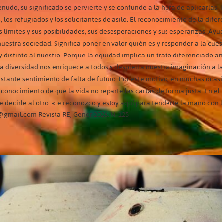
nudo, su significado se pervierte y se confunde a la hora de aplicarlas.
 los refugiados y los solicitantes de asilo. El reconocimiento de la difer
límites y sus posibilidades, sus desesperaciones y sus esperanzas. Ayud
 nuestra sociedad. Significa poner en valor quién es y responder a la cu
distinto al nuestro. Porque la equidad implica un trato diferenciado ant
 La diversidad nos enriquece a todos y despierta nuestra imaginación a 
nstante sentimiento de falta de futuro. Por este motivo, en muchas ocasi
reconocimiento de que la vida no reparte las cartas de forma justa. En e
de decirle al otro: «te reconozco y estoy aquí para tenderte la mano con
gmail.com Revista RE, Gener 2026. N. 125