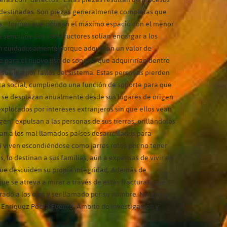
ían destinadas. Son piezas generalmente completas que
ales… formas que ocupan el máximo espacio con el menor
sencillos. Los constructores solían encargar a los
ban cuidadosamente porque adquirían un valor de
te para el nuevo uso de soporte que adquirirían dentro
u vida por fallos del sistema. Estas personas pierden
tica social, cumpliendo una función de soporte para que
nas se desplazan anualmente desde sus lugares de origen
xplotados por intereses extranjeros sin que ellos vean
gen” expulsan a las personas de sus tierras, orillándolas
gan a los mal llamados países desarrollados para
í viven escondiéndose como jarros rotos por no tener
lo destinan a sus familias, aún a expensas de vivir en
que descuiden su propia integridad. Además de
e se atreva a mirar a través de estas fracturas, que
rado a los ojos y ser llamado por su nombre. Ninguna
 Enríquez Poeta Fuente: Ámbito de Investigación y