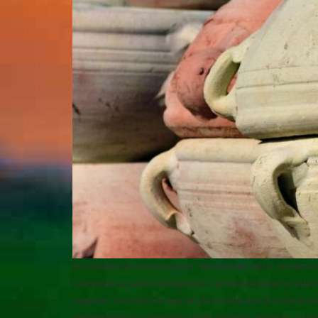
En catalán se conoce como “terrissa de volta” (cerámic
sobretodo a partir del siglo XV, se hizo necesario rell
superior. La solución que se planteaba era la utilizació
restauración y reforma en edificaciones antiguas, se ha