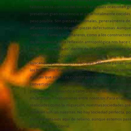
fallidos en la cocción del barro, los cuales ocasionan 
presentan gran resistencia al estar totalmente cocidas
peso posible. Son piezas funcionales, generalmente de f
alfareros partidas de estas piezas defectuosas. Aunqu
“relleno”. Tanto a los alfareros, como a los constructo
de las bóvedas. Una reflexión antropológica nos hace c
su “valor de mercado” dentro de la lógica capitalista. 
no se nos caiga el techo ni se nos hunda el suelo. Tras
buscando oportunidades laborales. Salen de países que 
los beneficios. Gravando también sobre aquellos territor
a viajes que sirven de colador para que sólo lleguen lo
convertirse en esas piezas de cerámica que sirven par
papeles, pero llevando a cabo trabajos duros y mal pag
situaciones infrahumanas entre nosotros. Para ellas e
realidades como la migración, nuestras sociedades pres
también son las nuestras. No hay sociedad perfecta, po
persona estamos aquí de relleno, aunque estemos pasan
Difusión María Corral