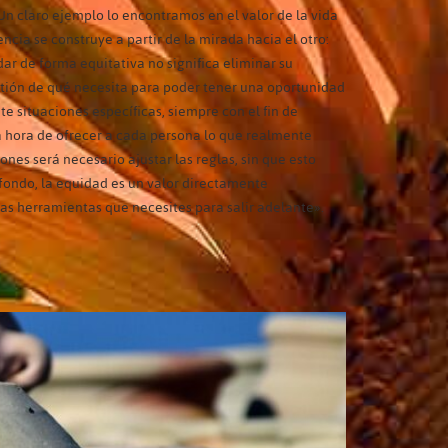
 Un claro ejemplo lo encontramos en el valor de la vida
encia se construye a partir de la mirada hacia el otro:
ar de forma equitativa no significa eliminar su
estión de qué necesita para poder tener una oportunidad
e situaciones específicas, siempre con el fin de
la hora de ofrecer a cada persona lo que realmente
ones será necesario ajustar las reglas, sin que esto
l fondo, la equidad es un valor directamente
 las herramientas que necesites para salir adelante».