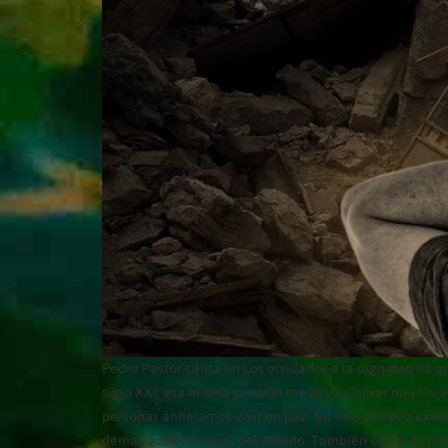
Pedro Pastor canta en Los olvidados a la dignidad de 
siglo XXI, esa misma canción me lleva a mirar no solo a
personas anhelamos vivir en paz. No solo con paz externa
demasiados rincones del mundo. También cerca de nosotr