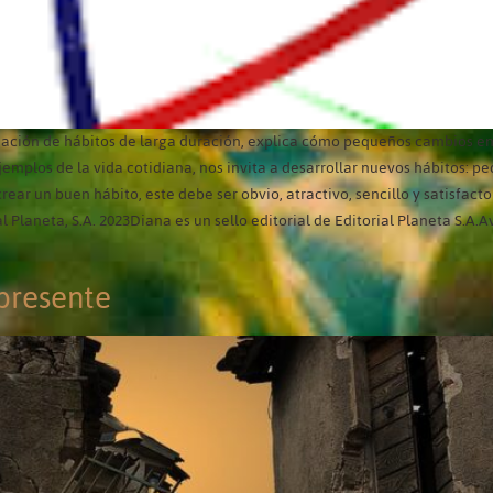
ormación de hábitos de larga duración, explica cómo pequeños cambios en
ejemplos de la vida cotidiana, nos invita a desarrollar nuevos hábitos:
ear un buen hábito, este debe ser obvio, atractivo, sencillo y satisfacto
al Planeta, S.A. 2023Diana es un sello editorial de Editorial Planeta S.A.
 presente