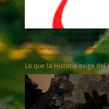
En este libro, el autor James Clear, especialista en f
extraordinarios. Basándose en principios científicos y 
grandes transformaciones. El autor sostiene que, para cr
hábitos, y este libro puede ser una guía valiosa. Editori
(España)www.planetadelibros.com
Lo que la Historia exige del