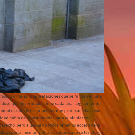
nfusión o malas interpretaciones que se funden en una
onándose qué necesidades tiene cada una. Lógicamente,
dad es uno de los principios que justifican el acceso
quidad habla de oportunidades para cualquier ser
derecho, pero a la que no todos tenemos acceso de la
abras por sí mismas, y otra, el sentido que se les otorga