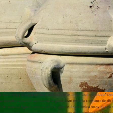
a de bóveda), aunque en otras latitudes se le llama “loza quebrada”. D
enar aquellos espacios vacíos que se generaban entre la curvatura de dic
n de material ligero, como la ceniza o piezas de cerámica rotas, que ya n
n encontrado al interior de las bóvedas restos de cerámica o piezas ent