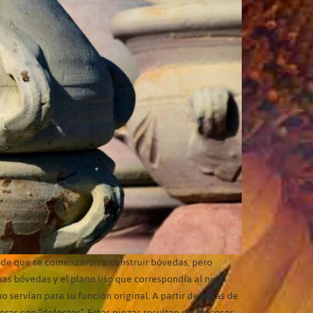
esde que se comenzaron a construir bóvedas, pero
has bóvedas y el plano liso que correspondía al nivel
o servían para su función original. A partir de obras de
eras con “defectos”. Estas piezas resultan de procesos