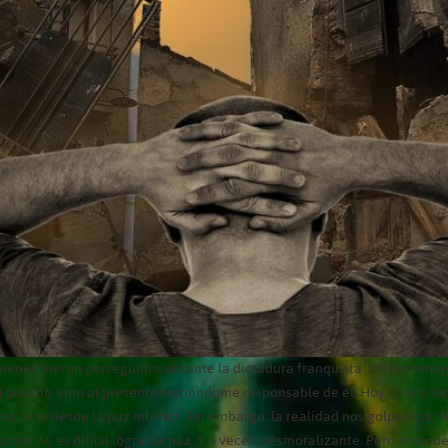
quienes fueron perseguidos durante la dictadura franquista. Un homena
l pasado, sino al presente sintiéndome responsable de él. Hoy quiero dec
, sino desde la paz interior. Sin embargo, la realidad nos golpea con fu
os. Sí, es difícil lograr la paz. Y a veces, desmoralizante. Pero no p