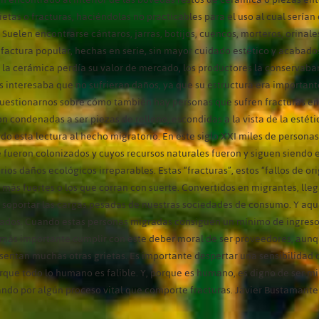
grietas o fracturas, haciéndolas no practicables para el uso al cual ser
. Suelen encontrarse cántaros, jarras, botijos, cuencos, morteros, orin
actura popular, hechas en serie, sin mayor cuidado estético y acabados 
e la cerámica perdía su valor de mercado, los productores la conserva
res interesaba que no sufrieran daños, ya que su estructura era importan
uestionarnos sobre cómo también hay personas que sufren fracturas en s
Son condenadas a ser piezas de relleno, escondidas a la vista de la esté
lado esta lectura al hecho migratorio. En este siglo XXI miles de perso
fueron colonizados y cuyos recursos naturales fueron y siguen siendo e
ios daños ecológicos irreparables. Estas “fracturas”, estos “fallos de ori
s más fuertes o los que corran con suerte. Convertidos en migrantes, lle
a soportar las cargas pesadas de nuestras sociedades de consumo. Y aqu
ados. Cuando estas personas migradas consiguen un mínimo de ingresos, 
s más importante cumplir con este deber moral de ser proveedores, aun
entan muchas otras grietas. Es importante despertar una sensibilidad qu
rque todo lo humano es falible. Y, porque es humano, es digno de ser mi
do por algún proceso vital que comporte fracturas. Javier Bustamante