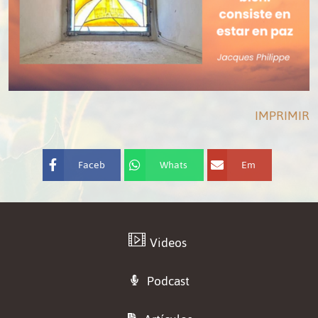
IMPRIMIR
Faceb
Whats
Em
ook
App
ail
Videos
Podcast