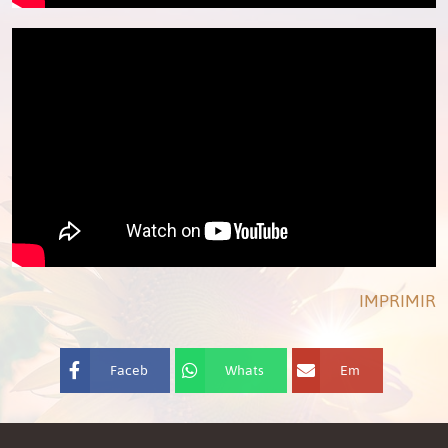
IMPRIMIR
Faceb
Whats
Em
ook
App
ail