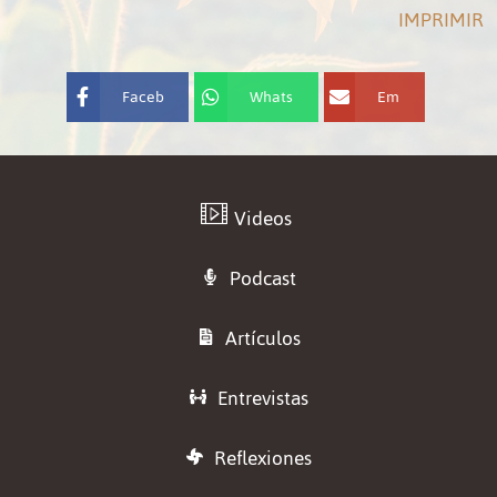
IMPRIMIR
Faceb
Whats
Em
ook
App
ail
Videos
Podcast
Artículos
Entrevistas
Reflexiones