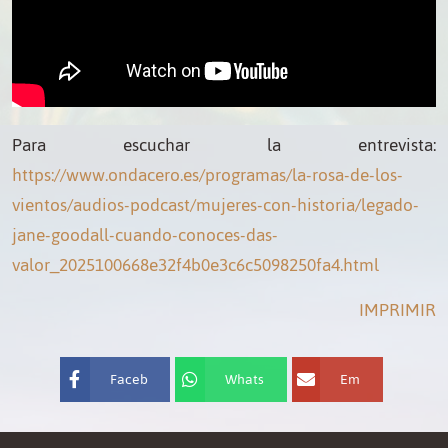
Para escuchar la entrevista:
https://www.ondacero.es/programas/la-rosa-de-los-
vientos/audios-podcast/mujeres-con-historia/legado-
jane-goodall-cuando-conoces-das-
valor_2025100668e32f4b0e3c6c5098250fa4.html
IMPRIMIR
Faceb
Whats
Em
ook
App
ail