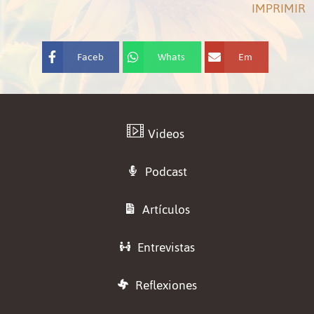
IMPRIMIR
Faceb
Whats
Em
ook
App
ail
Videos
Podcast
Artículos
Entrevistas
Reflexiones